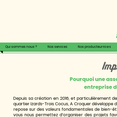
Qui sommes nous ?
Nos services
Nos producteur·rice·s
Imp
Pourquoi une asso
entreprise de
Depuis sa création en 2016, et particulièrement d
quartier Izards-Trois Cocus, A Croquer développe d
repose sur des valeurs fondamentales de bien-êtr
vous nous permettez d’organiser des projets fav