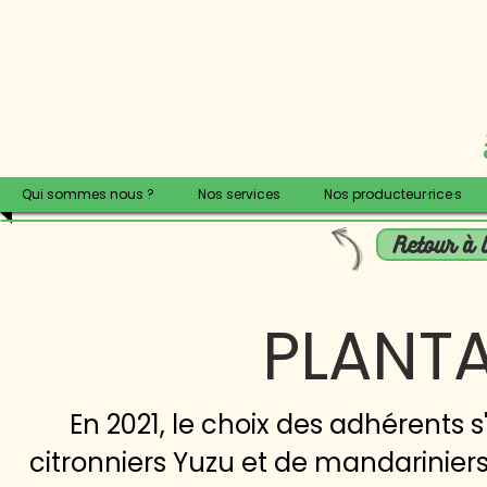
Qui sommes nous ?
Nos services
Nos producteur·rice·s
Retour à l
PLANTA
En 2021, le choix des adhérents s
citronniers Yuzu et de mandariniers